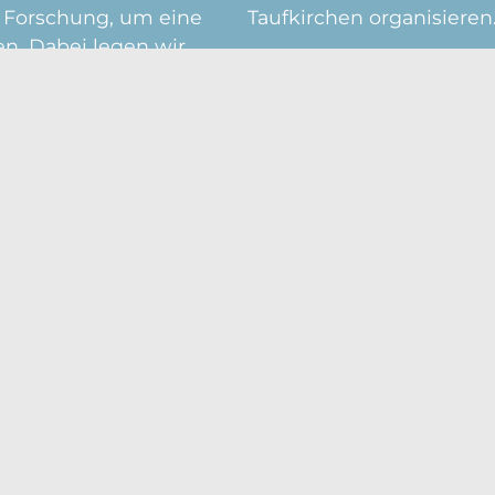
d Forschung, um eine
Taufkirchen organisieren
n. Dabei legen wir
Wir laden außerdem rege
rt- und Weiterbildung
Kolleginnen und Kolleg
äßige Supervision und
unseren Vorträgen und F
hen Austausch und die
interdisziplinären Aust
r und qualitativ
den neuesten Entwicklun
profitieren.
harztausbildung
urriculum, das wir